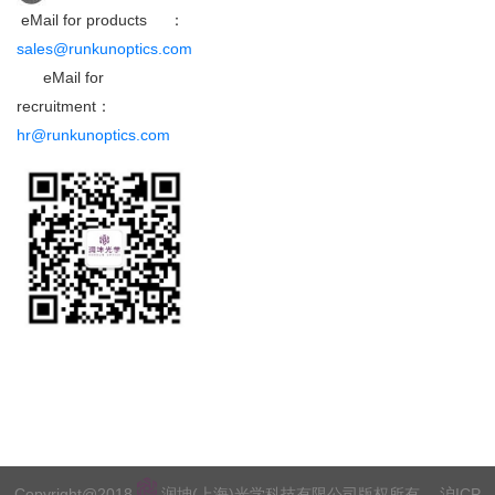
eMail for products ：
sales@runkunoptics.com
eMail for
recruitment：
hr@runkunoptics.com
Copyright@2018
润坤(上海)光学科技有限公司版权所有
沪ICP